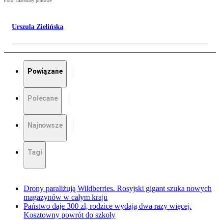
Foto: materiały prasowe
Urszula Zielińska
Powiązane
Polecane
Najnowsze
Tagi
Drony paraliżują Wildberries. Rosyjski gigant szuka nowych
magazynów w całym kraju
Państwo daje 300 zł, rodzice wydają dwa razy więcej.
Kosztowny powrót do szkoły