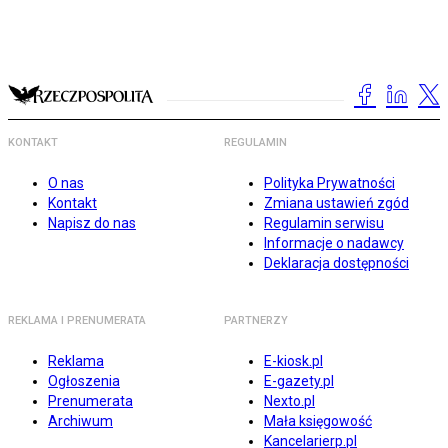
KONTAKT
REGULAMIN
O nas
Polityka Prywatności
Kontakt
Zmiana ustawień zgód
Napisz do nas
Regulamin serwisu
Informacje o nadawcy
Deklaracja dostępności
REKLAMA I PRENUMERATA
PARTNERZY
Reklama
E-kiosk.pl
Ogłoszenia
E-gazety.pl
Prenumerata
Nexto.pl
Archiwum
Mała księgowość
Kancelarierp.pl