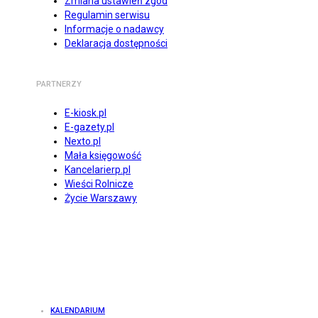
Zmiana ustawień zgód
Regulamin serwisu
Informacje o nadawcy
Deklaracja dostępności
PARTNERZY
E-kiosk.pl
E-gazety.pl
Nexto.pl
Mała księgowość
Kancelarierp.pl
Wieści Rolnicze
Życie Warszawy
KALENDARIUM