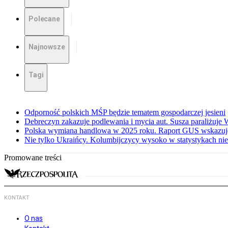
Polecane
Najnowsze
Tagi
Odporność polskich MŚP będzie tematem gospodarczej jesieni
Debreczyn zakazuje podlewania i mycia aut. Susza paraliżuje
Polska wymiana handlowa w 2025 roku. Raport GUS wskazuj
Nie tylko Ukraińcy. Kolumbijczycy wysoko w statystykach ni
Promowane treści
KONTAKT
O nas