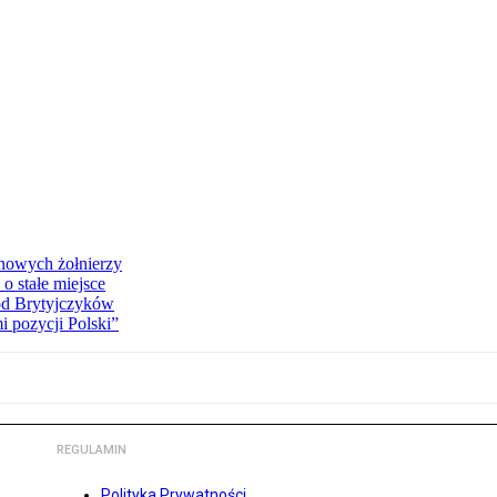
 nowych żołnierzy
o stałe miejsce
od Brytyjczyków
 pozycji Polski”
REGULAMIN
Polityka Prywatności