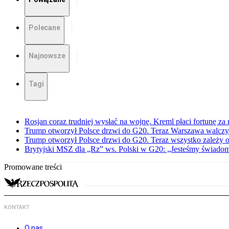
Polecane
Najnowsze
Tagi
Rosjan coraz trudniej wysłać na wojnę. Kreml płaci fortunę za
Trump otworzył Polsce drzwi do G20. Teraz Warszawa walczy 
Trump otworzył Polsce drzwi do G20. Teraz wszystko zależy 
Brytyjski MSZ dla „Rz” ws. Polski w G20: „Jesteśmy świadomi
Promowane treści
KONTAKT
O nas