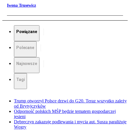
Iwona Trusewicz
Powiązane
Polecane
Najnowsze
Tagi
Trump otworzył Polsce drzwi do G20. Teraz wszystko zależy
od Brytyjczyków
Odporność polskich MŚP będzie tematem gospodarczej
jesieni
Debreczyn zakazuje podlewania i mycia aut. Susza paraliżuje
Węgry