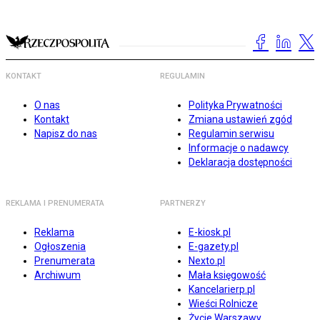
KONTAKT
REGULAMIN
O nas
Polityka Prywatności
Kontakt
Zmiana ustawień zgód
Napisz do nas
Regulamin serwisu
Informacje o nadawcy
Deklaracja dostępności
REKLAMA I PRENUMERATA
PARTNERZY
Reklama
E-kiosk.pl
Ogłoszenia
E-gazety.pl
Prenumerata
Nexto.pl
Archiwum
Mała księgowość
Kancelarierp.pl
Wieści Rolnicze
Życie Warszawy