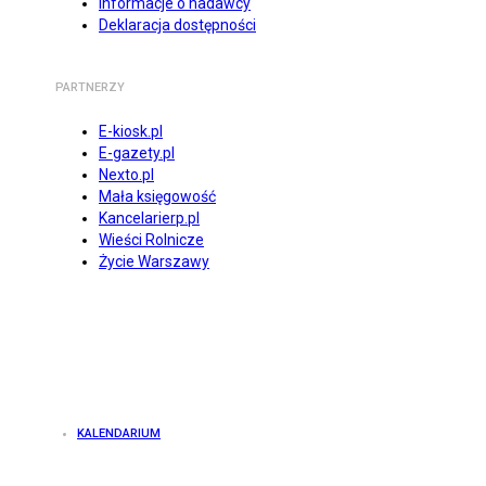
Informacje o nadawcy
Deklaracja dostępności
PARTNERZY
E-kiosk.pl
E-gazety.pl
Nexto.pl
Mała księgowość
Kancelarierp.pl
Wieści Rolnicze
Życie Warszawy
KALENDARIUM