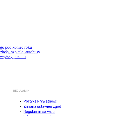
ego pod koniec roku
koły, szpitale, autobusy
a wyższy poziom
REGULAMIN
Polityka Prywatności
Zmiana ustawień zgód
Regulamin serwisu