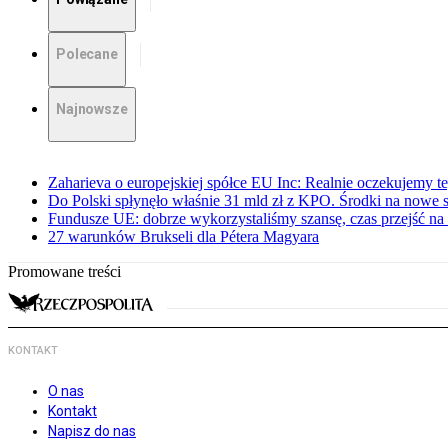
Polecane
Najnowsze
Zaharieva o europejskiej spółce EU Inc: Realnie oczekujemy t
Do Polski spłynęło właśnie 31 mld zł z KPO. Środki na nowe sz
Fundusze UE: dobrze wykorzystaliśmy szansę, czas przejść n
27 warunków Brukseli dla Pétera Magyara
Promowane treści
KONTAKT
O nas
Kontakt
Napisz do nas