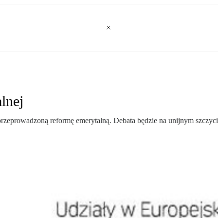
lnej
 przeprowadzoną reformę emerytalną. Debata będzie na unijnym szczyc