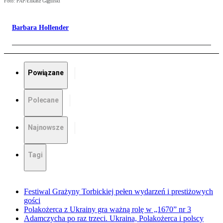
Foto: PAP/Łukasz Gągulski
Barbara Hollender
Powiązane
Polecane
Najnowsze
Tagi
Festiwal Grażyny Torbickiej pełen wydarzeń i prestiżowych
gości
Polakożerca z Ukrainy gra ważną rolę w „1670” nr 3
Adamczycha po raz trzeci. Ukraina, Polakożerca i polscy