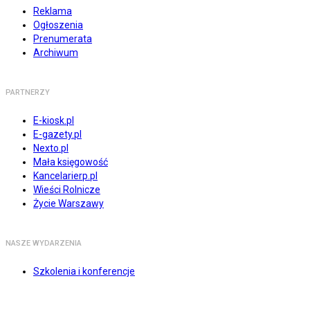
Reklama
Ogłoszenia
Prenumerata
Archiwum
PARTNERZY
E-kiosk.pl
E-gazety.pl
Nexto.pl
Mała księgowość
Kancelarierp.pl
Wieści Rolnicze
Życie Warszawy
NASZE WYDARZENIA
Szkolenia i konferencje