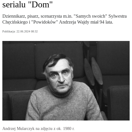
serialu "Dom"
Dziennikarz, pisarz, scenarzysta m.in. "Samych swoich" Sylwestra
Chęcińskiego i "Powidoków" Andrzeja Wajdy miał 94 lata.
Publikacja:
22.06.2024 08:32
Andrzej Mularczyk na zdjęciu z ok. 1980 r.