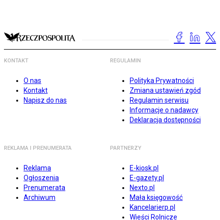
KONTAKT
REGULAMIN
O nas
Polityka Prywatności
Kontakt
Zmiana ustawień zgód
Napisz do nas
Regulamin serwisu
Informacje o nadawcy
Deklaracja dostępności
REKLAMA I PRENUMERATA
PARTNERZY
Reklama
E-kiosk.pl
Ogłoszenia
E-gazety.pl
Prenumerata
Nexto.pl
Archiwum
Mała księgowość
Kancelarierp.pl
Wieści Rolnicze