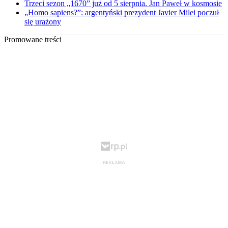
Trzeci sezon „1670” już od 5 sierpnia. Jan Paweł w kosmosie
„Homo sapiens?”: argentyński prezydent Javier Milei poczuł
się urażony
Promowane treści