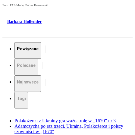
Foto: PAP/Maciej Belina Brzozowski
Barbara Hollender
Powiązane
Polecane
Najnowsze
Tagi
Polakożerca z Ukrainy gra ważną rolę w „1670” nr 3
Adamczycha po raz trzeci. Ukraina, Polakożerca i polscy
szowiniści w „1670"