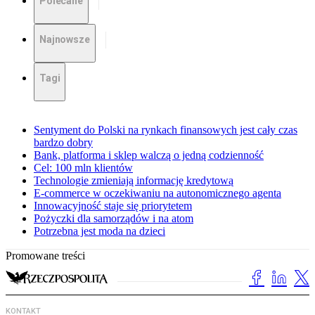
Polecane
Najnowsze
Tagi
Sentyment do Polski na rynkach finansowych jest cały czas
bardzo dobry
Bank, platforma i sklep walczą o jedną codzienność
Cel: 100 mln klientów
Technologie zmieniają informację kredytową
E-commerce w oczekiwaniu na autonomicznego agenta
Innowacyjność staje się priorytetem
Pożyczki dla samorządów i na atom
Potrzebna jest moda na dzieci
Promowane treści
KONTAKT