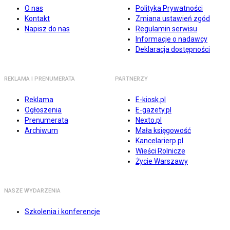
O nas
Polityka Prywatności
Kontakt
Zmiana ustawień zgód
Napisz do nas
Regulamin serwisu
Informacje o nadawcy
Deklaracja dostępności
REKLAMA I PRENUMERATA
PARTNERZY
Reklama
E-kiosk.pl
Ogłoszenia
E-gazety.pl
Prenumerata
Nexto.pl
Archiwum
Mała księgowość
Kancelarierp.pl
Wieści Rolnicze
Życie Warszawy
NASZE WYDARZENIA
Szkolenia i konferencje