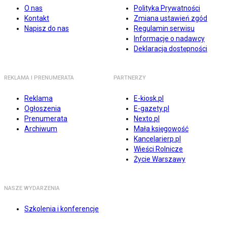
O nas
Polityka Prywatności
Kontakt
Zmiana ustawień zgód
Napisz do nas
Regulamin serwisu
Informacje o nadawcy
Deklaracja dostępności
REKLAMA I PRENUMERATA
PARTNERZY
Reklama
E-kiosk.pl
Ogłoszenia
E-gazety.pl
Prenumerata
Nexto.pl
Archiwum
Mała księgowość
Kancelarierp.pl
Wieści Rolnicze
Życie Warszawy
NASZE WYDARZENIA
Szkolenia i konferencje