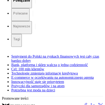
Powiązane
Polecane
Najnowsze
Tagi
Sentyment do Polski na rynkach finansowych jest cały czas
bardzo dobry
Bank, platforma i sklep walczą o jedną codzienność
Cel: 100 mln klientów
Technologie zmieniają informację kredytową
E-commerce w oczekiwaniu na autonomicznego agenta
Innowacyjność staje się priorytetem
Pożyczki dla samorządów i na atom
Potrzebna jest moda na dzieci
Promowane treści