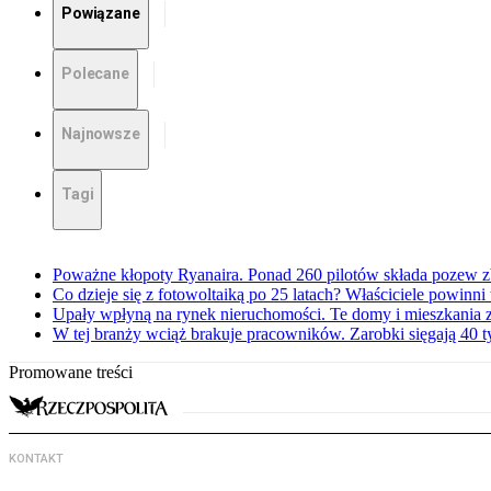
Powiązane
Polecane
Najnowsze
Tagi
Poważne kłopoty Ryanaira. Ponad 260 pilotów składa pozew 
Co dzieje się z fotowoltaiką po 25 latach? Właściciele powinni
Upały wpłyną na rynek nieruchomości. Te domy i mieszkania z
W tej branży wciąż brakuje pracowników. Zarobki sięgają 40 ty
Promowane treści
KONTAKT