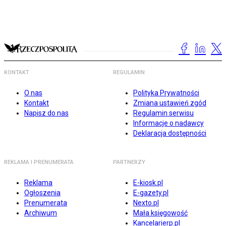
KONTAKT
REGULAMIN
O nas
Polityka Prywatności
Kontakt
Zmiana ustawień zgód
Napisz do nas
Regulamin serwisu
Informacje o nadawcy
Deklaracja dostępności
REKLAMA I PRENUMERATA
PARTNERZY
Reklama
E-kiosk.pl
Ogłoszenia
E-gazety.pl
Prenumerata
Nexto.pl
Archiwum
Mała księgowość
Kancelarierp.pl