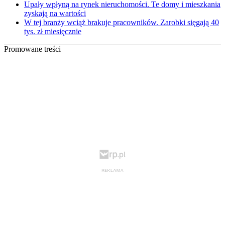
Upały wpłyną na rynek nieruchomości. Te domy i mieszkania
zyskają na wartości
W tej branży wciąż brakuje pracowników. Zarobki sięgają 40
tys. zł miesięcznie
Promowane treści