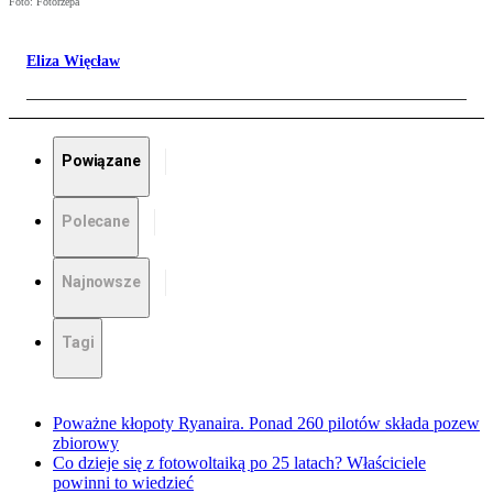
Foto: Fotorzepa
Eliza Więcław
Powiązane
Polecane
Najnowsze
Tagi
Poważne kłopoty Ryanaira. Ponad 260 pilotów składa pozew
zbiorowy
Co dzieje się z fotowoltaiką po 25 latach? Właściciele
powinni to wiedzieć