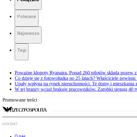
Polecane
Najnowsze
Tagi
Poważne kłopoty Ryanaira. Ponad 260 pilotów składa pozew 
Co dzieje się z fotowoltaiką po 25 latach? Właściciele powinni
Upały wpłyną na rynek nieruchomości. Te domy i mieszkania z
W tej branży wciąż brakuje pracowników. Zarobki sięgają 40 ty
Promowane treści
KONTAKT
O nas