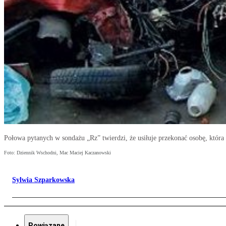
Połowa pytanych w sondażu „Rz” twierdzi, że usiłuje przekonać osobę, która
Foto: Dziennik Wschodni, Mac Maciej Kaczanowski
Sylwia Szparkowska
Powiązane