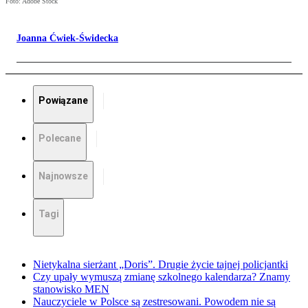
Foto: Adobe Stock
Joanna Ćwiek-Świdecka
Powiązane
Polecane
Najnowsze
Tagi
Nietykalna sierżant „Doris”. Drugie życie tajnej policjantki
Czy upały wymuszą zmianę szkolnego kalendarza? Znamy
stanowisko MEN
Nauczyciele w Polsce są zestresowani. Powodem nie są