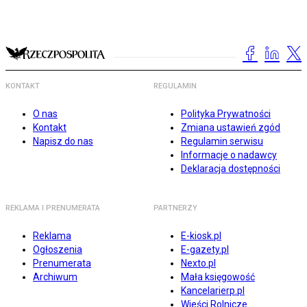
KONTAKT
REGULAMIN
O nas
Polityka Prywatności
Kontakt
Zmiana ustawień zgód
Napisz do nas
Regulamin serwisu
Informacje o nadawcy
Deklaracja dostępności
REKLAMA I PRENUMERATA
PARTNERZY
Reklama
E-kiosk.pl
Ogłoszenia
E-gazety.pl
Prenumerata
Nexto.pl
Archiwum
Mała księgowość
Kancelarierp.pl
Wieści Rolnicze