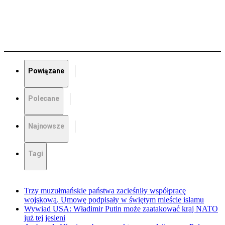
Powiązane
Polecane
Najnowsze
Tagi
Trzy muzułmańskie państwa zacieśniły współpracę
wojskową. Umowę podpisały w świętym mieście islamu
Wywiad USA: Władimir Putin może zaatakować kraj NATO
już tej jesieni