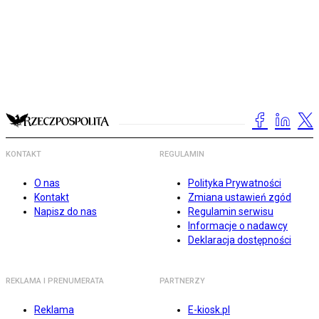
KONTAKT
REGULAMIN
O nas
Polityka Prywatności
Kontakt
Zmiana ustawień zgód
Napisz do nas
Regulamin serwisu
Informacje o nadawcy
Deklaracja dostępności
REKLAMA I PRENUMERATA
PARTNERZY
Reklama
E-kiosk.pl