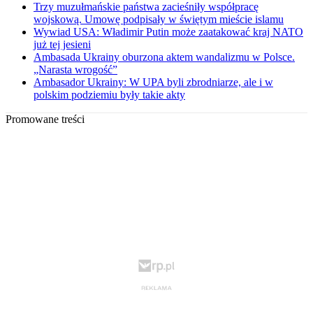
Trzy muzułmańskie państwa zacieśniły współpracę
wojskową. Umowę podpisały w świętym mieście islamu
Wywiad USA: Władimir Putin może zaatakować kraj NATO
już tej jesieni
Ambasada Ukrainy oburzona aktem wandalizmu w Polsce.
„Narasta wrogość”
Ambasador Ukrainy: W UPA byli zbrodniarze, ale i w
polskim podziemiu były takie akty
Promowane treści