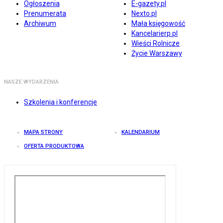
Ogłoszenia
E-gazety.pl
Prenumerata
Nexto.pl
Archiwum
Mała księgowość
Kancelarierp.pl
Wieści Rolnicze
Życie Warszawy
NASZE WYDARZENIA
Szkolenia i konferencje
MAPA STRONY
KALENDARIUM
OFERTA PRODUKTOWA