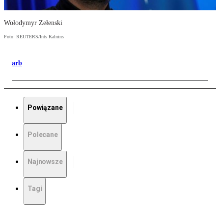
Wołodymyr Zełenski
Foto: REUTERS/Ints Kalnins
arb
Powiązane
Polecane
Najnowsze
Tagi