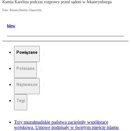
Ksenia Karelina podczas rozprawy przed sądem w Jekaterynburgu
Foto: Reuters/Dmitry Chasovitin
blew
Powiązane
Polecane
Najnowsze
Tagi
Trzy muzułmańskie państwa zacieśniły współpracę
wojskową. Umowę podpisały w świętym mieście islamu