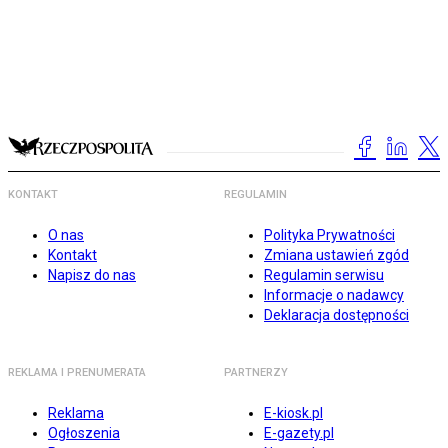
KONTAKT
REGULAMIN
O nas
Polityka Prywatności
Kontakt
Zmiana ustawień zgód
Napisz do nas
Regulamin serwisu
Informacje o nadawcy
Deklaracja dostępności
REKLAMA I PRENUMERATA
PARTNERZY
Reklama
E-kiosk.pl
Ogłoszenia
E-gazety.pl