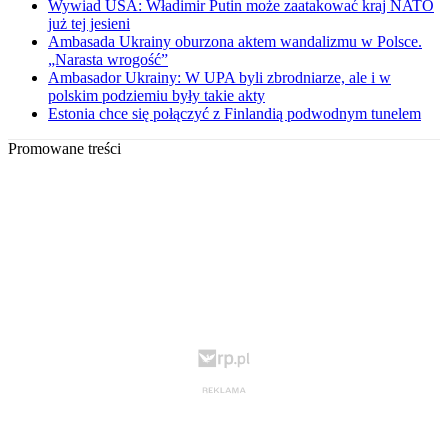
Wywiad USA: Władimir Putin może zaatakować kraj NATO
już tej jesieni
Ambasada Ukrainy oburzona aktem wandalizmu w Polsce.
„Narasta wrogość”
Ambasador Ukrainy: W UPA byli zbrodniarze, ale i w
polskim podziemiu były takie akty
Estonia chce się połączyć z Finlandią podwodnym tunelem
Promowane treści