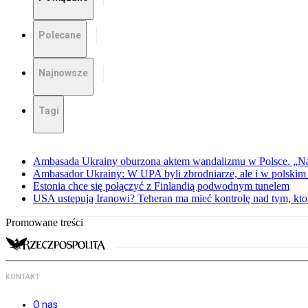
Polecane
Najnowsze
Tagi
Ambasada Ukrainy oburzona aktem wandalizmu w Polsce. „Na
Ambasador Ukrainy: W UPA byli zbrodniarze, ale i w polskim 
Estonia chce się połączyć z Finlandią podwodnym tunelem
USA ustępują Iranowi? Teheran ma mieć kontrolę nad tym, kt
Promowane treści
KONTAKT
O nas