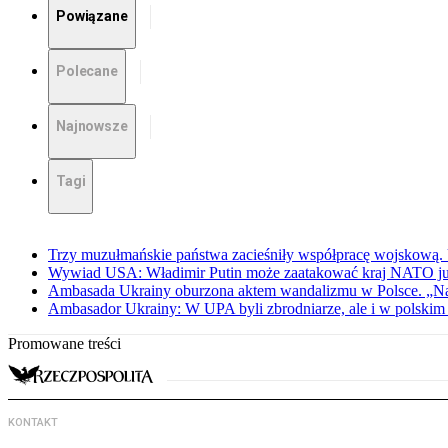
Powiązane
Polecane
Najnowsze
Tagi
Trzy muzułmańskie państwa zacieśniły współpracę wojskową.
Wywiad USA: Władimir Putin może zaatakować kraj NATO już 
Ambasada Ukrainy oburzona aktem wandalizmu w Polsce. „Na
Ambasador Ukrainy: W UPA byli zbrodniarze, ale i w polskim 
Promowane treści
KONTAKT