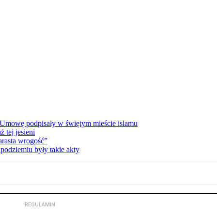
 Umowę podpisały w świętym mieście islamu
tej jesieni
rasta wrogość”
podziemiu były takie akty
REGULAMIN