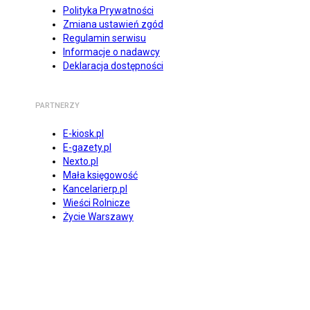
Polityka Prywatności
Zmiana ustawień zgód
Regulamin serwisu
Informacje o nadawcy
Deklaracja dostępności
PARTNERZY
E-kiosk.pl
E-gazety.pl
Nexto.pl
Mała księgowość
Kancelarierp.pl
Wieści Rolnicze
Życie Warszawy