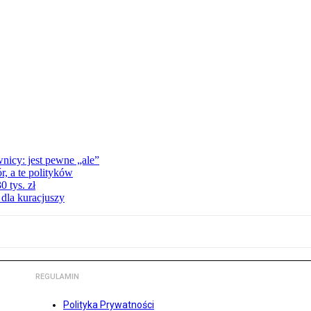
nicy: jest pewne „ale”
, a te polityków
 tys. zł
 dla kuracjuszy
REGULAMIN
Polityka Prywatności