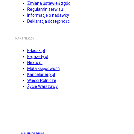
Zmiana ustawień zgód
Regulamin serwisu
Informacje o nadawcy
Deklaracja dostępności
PARTNERZY
E-kiosk.pl
E-gazety.pl
Nexto.pl
Mała księgowość
Kancelarierp.pl
Wieści Rolnicze
Życie Warszawy
KALENDARIUM