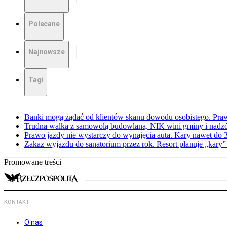
Polecane
Najnowsze
Tagi
Banki mogą żądać od klientów skanu dowodu osobistego. Praw
Trudna walka z samowolą budowlaną. NIK wini gminy i nadzór
Prawo jazdy nie wystarczy do wynajęcia auta. Kary nawet do 30
Zakaz wyjazdu do sanatorium przez rok. Resort planuje „kary”
Promowane treści
KONTAKT
O nas