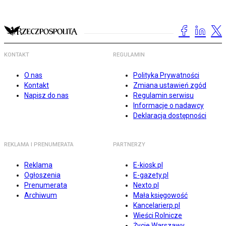
KONTAKT
REGULAMIN
O nas
Polityka Prywatności
Kontakt
Zmiana ustawień zgód
Napisz do nas
Regulamin serwisu
Informacje o nadawcy
Deklaracja dostępności
REKLAMA I PRENUMERATA
PARTNERZY
Reklama
E-kiosk.pl
Ogłoszenia
E-gazety.pl
Prenumerata
Nexto.pl
Archiwum
Mała księgowość
Kancelarierp.pl
Wieści Rolnicze
Życie Warszawy