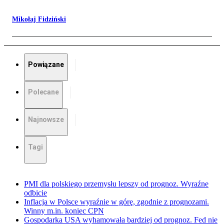
Mikołaj Fidziński
Powiązane
Polecane
Najnowsze
Tagi
PMI dla polskiego przemysłu lepszy od prognoz. Wyraźne
odbicie
Inflacja w Polsce wyraźnie w górę, zgodnie z prognozami.
Winny m.in. koniec CPN
Gospodarka USA wyhamowała bardziej od prognoz. Fed nie