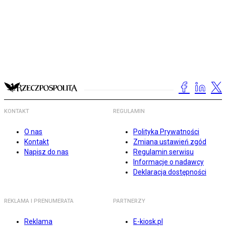
KONTAKT
REGULAMIN
O nas
Polityka Prywatności
Kontakt
Zmiana ustawień zgód
Napisz do nas
Regulamin serwisu
Informacje o nadawcy
Deklaracja dostępności
REKLAMA I PRENUMERATA
PARTNERZY
Reklama
E-kiosk.pl