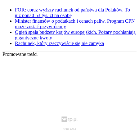
FOR: coraz wyższy rachunek od państwa dla Polaków. To
już ponad 53 tys. zł na osobę
Minister finansów o podatkach i cenach paliw. Program CPN
może zostać przywrócony
Ogień spala budżety krajów europejskich. Pożary pochłaniają
gigantyczne kwoty
Rachunek, który rzeczywiście się nie zamyka
Promowane treści