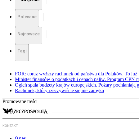
Polecane
Najnowsze
Tagi
FOR: coraz wyższy rachunek od państwa dla Polaków. To już p
Minister finansów o podatkach i cenach paliw. Program CPN 
Ogień spala budżety krajów europejskich. Pożary pochłaniają 
Rachunek, który rzeczywiście się nie zamyka
Promowane treści
KONTAKT
O nas