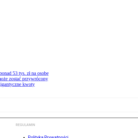
onad 53 tys. zł na osobę
może zostać przywrócony
gigantyczne kwoty
REGULAMIN
Polityka Prywatności