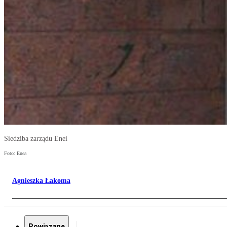
Siedziba zarządu Enei
Foto: Enea
Agnieszka Łakoma
Powiązane