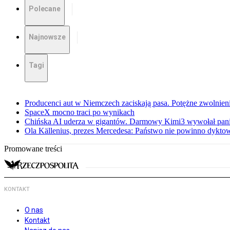
Polecane
Najnowsze
Tagi
Producenci aut w Niemczech zaciskają pasa. Potężne zwolnieni
SpaceX mocno traci po wynikach
Chińska AI uderza w gigantów. Darmowy Kimi3 wywołał pani
Ola Källenius, prezes Mercedesa: Państwo nie powinno dykto
Promowane treści
KONTAKT
O nas
Kontakt