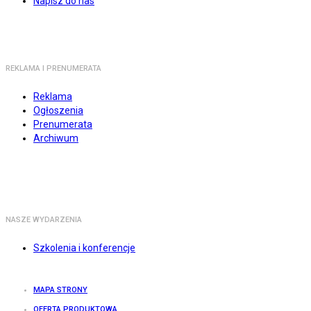
Napisz do nas
REKLAMA I PRENUMERATA
Reklama
Ogłoszenia
Prenumerata
Archiwum
NASZE WYDARZENIA
Szkolenia i konferencje
MAPA STRONY
OFERTA PRODUKTOWA