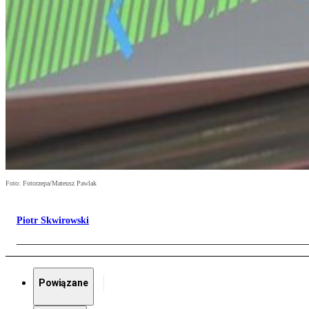
Foto: Fotorzepa/Mateusz Pawlak
Piotr Skwirowski
Powiązane