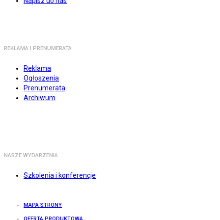
Napisz do nas
REKLAMA I PRENUMERATA
Reklama
Ogłoszenia
Prenumerata
Archiwum
NASZE WYDARZENIA
Szkolenia i konferencje
MAPA STRONY
OFERTA PRODUKTOWA