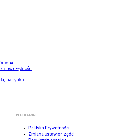
 Trumpa
a i oszczędności
kę na rynku
REGULAMIN
Polityka Prywatności
Zmiana ustawień zgód