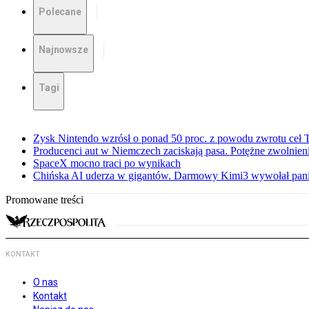
Polecane
Najnowsze
Tagi
Zysk Nintendo wzrósł o ponad 50 proc. z powodu zwrotu ceł
Producenci aut w Niemczech zaciskają pasa. Potężne zwolnieni
SpaceX mocno traci po wynikach
Chińska AI uderza w gigantów. Darmowy Kimi3 wywołał pani
Promowane treści
KONTAKT
O nas
Kontakt