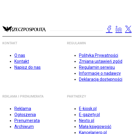
KONTAKT
REGULAMIN
O nas
Polityka Prywatności
Kontakt
Zmiana ustawień zgód
Napisz do nas
Regulamin serwisu
Informacje o nadawcy
Deklaracja dostępności
REKLAMA I PRENUMERATA
PARTNERZY
Reklama
E-kiosk.pl
Ogłoszenia
E-gazety.pl
Prenumerata
Nexto.pl
Archiwum
Mała księgowość
Kancelarierp.pl