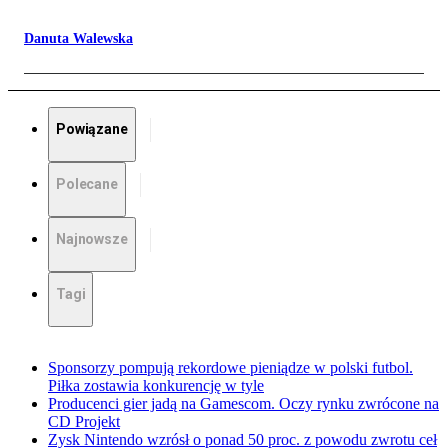
Danuta Walewska
Powiązane
Polecane
Najnowsze
Tagi
Sponsorzy pompują rekordowe pieniądze w polski futbol.
Piłka zostawia konkurencję w tyle
Producenci gier jadą na Gamescom. Oczy rynku zwrócone na
CD Projekt
Zysk Nintendo wzrósł o ponad 50 proc. z powodu zwrotu ceł