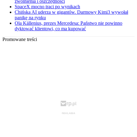
zwolnienia i oszczędności
SpaceX mocno traci po wynikach
Chińska AI uderza w gigantów. Darmowy Kimi3 wywołał
panikę na rynku
Ola Källenius, prezes Mercedesa: Państwo nie powinno
dyktować klientowi, co ma kupować
Promowane treści