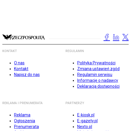
KONTAKT
REGULAMIN
O nas
Polityka Prywatności
Kontakt
Zmiana ustawień zgód
Napisz do nas
Regulamin serwisu
Informacje o nadawcy
Deklaracja dostępności
REKLAMA I PRENUMERATA
PARTNERZY
Reklama
E-kiosk.pl
Ogłoszenia
E-gazety.pl
Prenumerata
Nexto.pl