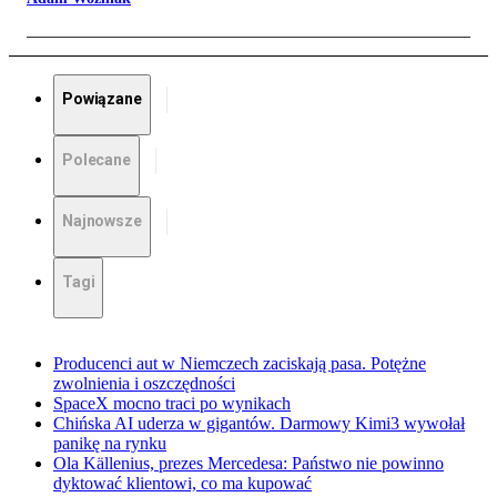
Powiązane
Polecane
Najnowsze
Tagi
Producenci aut w Niemczech zaciskają pasa. Potężne
zwolnienia i oszczędności
SpaceX mocno traci po wynikach
Chińska AI uderza w gigantów. Darmowy Kimi3 wywołał
panikę na rynku
Ola Källenius, prezes Mercedesa: Państwo nie powinno
dyktować klientowi, co ma kupować