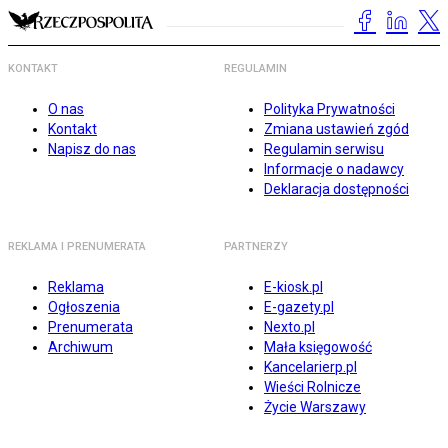
KONTAKT
REGULAMIN
O nas
Polityka Prywatności
Kontakt
Zmiana ustawień zgód
Napisz do nas
Regulamin serwisu
Informacje o nadawcy
Deklaracja dostępności
REKLAMA I PRENUMERATA
PARTNERZY
Reklama
E-kiosk.pl
Ogłoszenia
E-gazety.pl
Prenumerata
Nexto.pl
Archiwum
Mała księgowość
Kancelarierp.pl
Wieści Rolnicze
Życie Warszawy