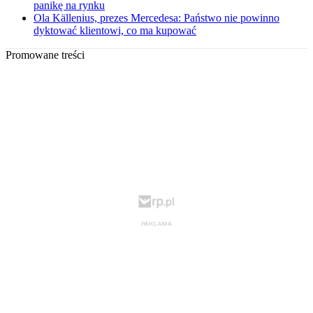
panikę na rynku
Ola Källenius, prezes Mercedesa: Państwo nie powinno
dyktować klientowi, co ma kupować
Promowane treści