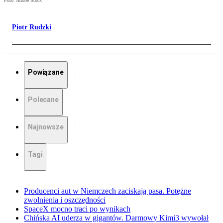
Foto: Adobe Stock
Piotr Rudzki
Powiązane
Polecane
Najnowsze
Tagi
Producenci aut w Niemczech zaciskają pasa. Potężne
zwolnienia i oszczędności
SpaceX mocno traci po wynikach
Chińska AI uderza w gigantów. Darmowy Kimi3 wywołał