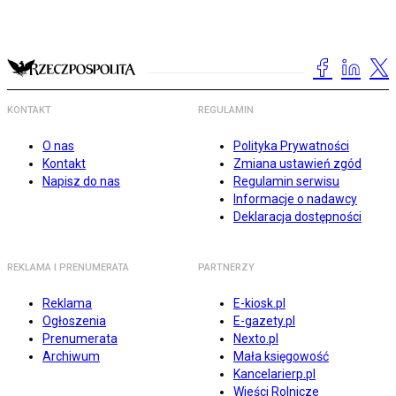
KONTAKT
REGULAMIN
O nas
Polityka Prywatności
Kontakt
Zmiana ustawień zgód
Napisz do nas
Regulamin serwisu
Informacje o nadawcy
Deklaracja dostępności
REKLAMA I PRENUMERATA
PARTNERZY
Reklama
E-kiosk.pl
Ogłoszenia
E-gazety.pl
Prenumerata
Nexto.pl
Archiwum
Mała księgowość
Kancelarierp.pl
Wieści Rolnicze