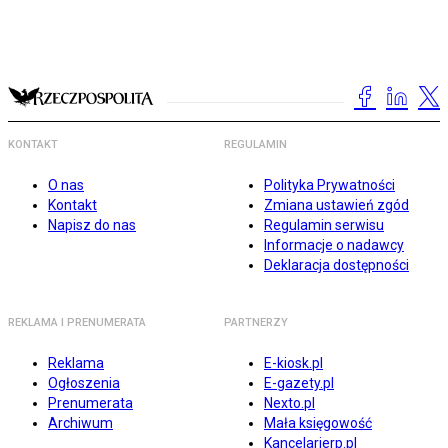
KONTAKT
REGULAMIN
O nas
Polityka Prywatności
Kontakt
Zmiana ustawień zgód
Napisz do nas
Regulamin serwisu
Informacje o nadawcy
Deklaracja dostępności
REKLAMA I PRENUMERATA
PARTNERZY
Reklama
E-kiosk.pl
Ogłoszenia
E-gazety.pl
Prenumerata
Nexto.pl
Archiwum
Mała księgowość
Kancelarierp.pl