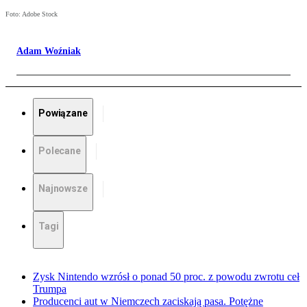
Foto: Adobe Stock
Adam Woźniak
Powiązane
Polecane
Najnowsze
Tagi
Zysk Nintendo wzrósł o ponad 50 proc. z powodu zwrotu ceł
Trumpa
Producenci aut w Niemczech zaciskają pasa. Potężne