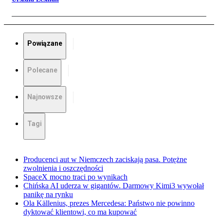
Powiązane
Polecane
Najnowsze
Tagi
Producenci aut w Niemczech zaciskają pasa. Potężne
zwolnienia i oszczędności
SpaceX mocno traci po wynikach
Chińska AI uderza w gigantów. Darmowy Kimi3 wywołał
panikę na rynku
Ola Källenius, prezes Mercedesa: Państwo nie powinno
dyktować klientowi, co ma kupować