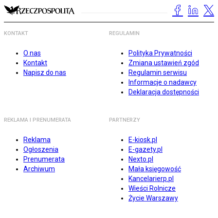
KONTAKT
REGULAMIN
O nas
Polityka Prywatności
Kontakt
Zmiana ustawień zgód
Napisz do nas
Regulamin serwisu
Informacje o nadawcy
Deklaracja dostępności
REKLAMA I PRENUMERATA
PARTNERZY
Reklama
E-kiosk.pl
Ogłoszenia
E-gazety.pl
Prenumerata
Nexto.pl
Archiwum
Mała księgowość
Kancelarierp.pl
Wieści Rolnicze
Życie Warszawy