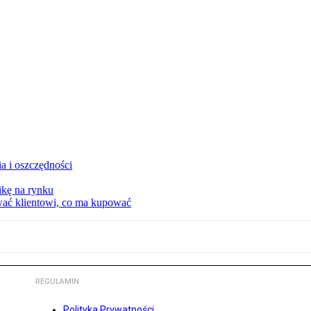
a i oszczędności
kę na rynku
wać klientowi, co ma kupować
REGULAMIN
Polityka Prywatności