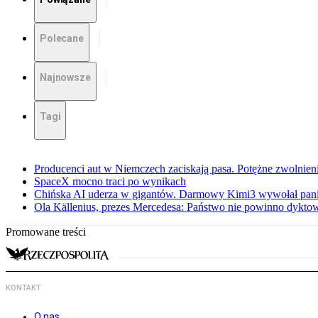
Polecane
Najnowsze
Tagi
Producenci aut w Niemczech zaciskają pasa. Potężne zwolnieni
SpaceX mocno traci po wynikach
Chińska AI uderza w gigantów. Darmowy Kimi3 wywołał pani
Ola Källenius, prezes Mercedesa: Państwo nie powinno dykto
Promowane treści
KONTAKT
O nas