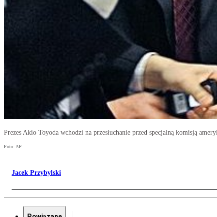
Prezes Akio Toyoda wchodzi na przesłuchanie przed specjalną komisją amer
Foto: AP
Jacek Przybylski
Powiązane