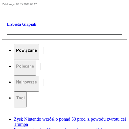
Publikacja:
07.05.2008 03:12
Elżbieta Glapiak
Powiązane
Polecane
Najnowsze
Tagi
Zysk Nintendo wzrósł o ponad 50 proc. z powodu zwrotu ceł
Trumpa