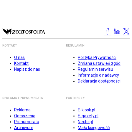
KONTAKT
REGULAMIN
O nas
Polityka Prywatności
Kontakt
Zmiana ustawień zgód
Napisz do nas
Regulamin serwisu
Informacje o nadawcy
Deklaracja dostępności
REKLAMA I PRENUMERATA
PARTNERZY
Reklama
E-kiosk.pl
Ogłoszenia
E-gazety.pl
Prenumerata
Nexto.pl
Archiwum
Mała księgowość