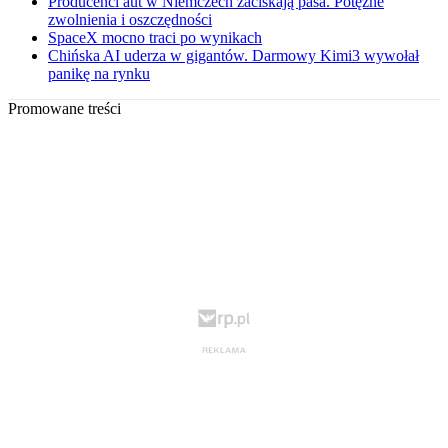
Producenci aut w Niemczech zaciskają pasa. Potężne
zwolnienia i oszczędności
SpaceX mocno traci po wynikach
Chińska AI uderza w gigantów. Darmowy Kimi3 wywołał
panikę na rynku
Promowane treści