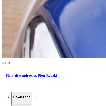
Foto: AFP
Piotr Aleksandrowicz
,
Piotr Rudzki
Powiązane