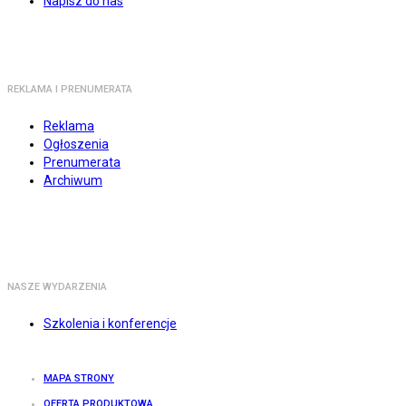
Napisz do nas
REKLAMA I PRENUMERATA
Reklama
Ogłoszenia
Prenumerata
Archiwum
NASZE WYDARZENIA
Szkolenia i konferencje
MAPA STRONY
OFERTA PRODUKTOWA