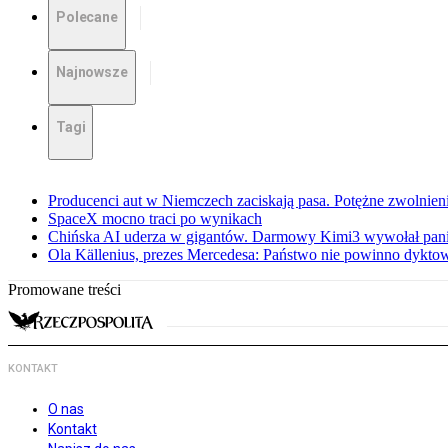
Polecane
Najnowsze
Tagi
Producenci aut w Niemczech zaciskają pasa. Potężne zwolnieni
SpaceX mocno traci po wynikach
Chińska AI uderza w gigantów. Darmowy Kimi3 wywołał pani
Ola Källenius, prezes Mercedesa: Państwo nie powinno dykto
Promowane treści
KONTAKT
O nas
Kontakt