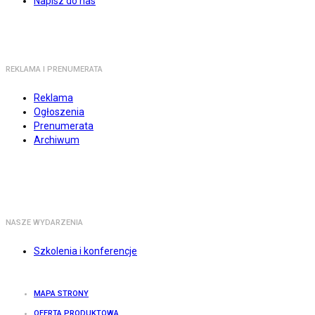
Napisz do nas
REKLAMA I PRENUMERATA
Reklama
Ogłoszenia
Prenumerata
Archiwum
NASZE WYDARZENIA
Szkolenia i konferencje
MAPA STRONY
OFERTA PRODUKTOWA