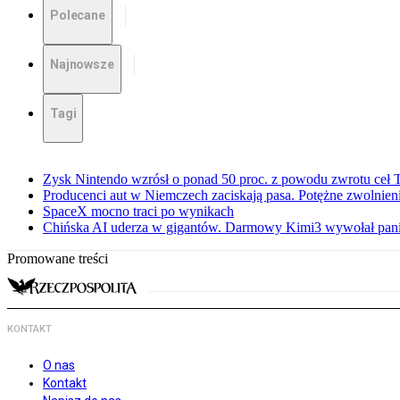
Polecane
Najnowsze
Tagi
Zysk Nintendo wzrósł o ponad 50 proc. z powodu zwrotu ceł
Producenci aut w Niemczech zaciskają pasa. Potężne zwolnieni
SpaceX mocno traci po wynikach
Chińska AI uderza w gigantów. Darmowy Kimi3 wywołał pani
Promowane treści
KONTAKT
O nas
Kontakt