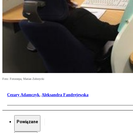
Foto: Fotorzepa, Marian Zubrzycki
Cezary Adamczyk
,
Aleksandra Fandrejewska
Powiązane