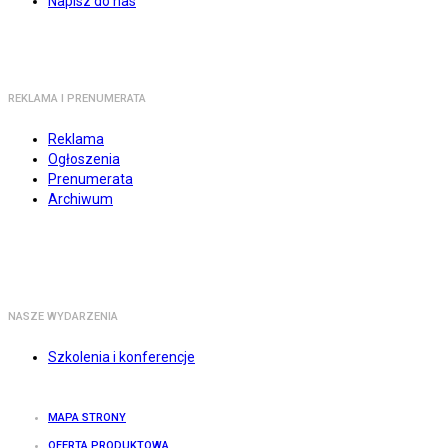
Napisz do nas
REKLAMA I PRENUMERATA
Reklama
Ogłoszenia
Prenumerata
Archiwum
NASZE WYDARZENIA
Szkolenia i konferencje
MAPA STRONY
OFERTA PRODUKTOWA