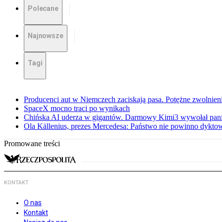
Polecane
Najnowsze
Tagi
Producenci aut w Niemczech zaciskają pasa. Potężne zwolnieni
SpaceX mocno traci po wynikach
Chińska AI uderza w gigantów. Darmowy Kimi3 wywołał pani
Ola Källenius, prezes Mercedesa: Państwo nie powinno dykto
Promowane treści
KONTAKT
O nas
Kontakt