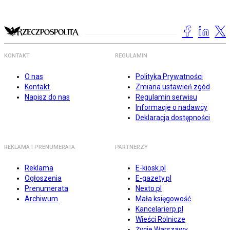
KONTAKT
REGULAMIN
O nas
Polityka Prywatności
Kontakt
Zmiana ustawień zgód
Napisz do nas
Regulamin serwisu
Informacje o nadawcy
Deklaracja dostępności
REKLAMA I PRENUMERATA
PARTNERZY
Reklama
E-kiosk.pl
Ogłoszenia
E-gazety.pl
Prenumerata
Nexto.pl
Archiwum
Mała księgowość
Kancelarierp.pl
Wieści Rolnicze
Życie Warszawy