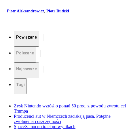
Piotr Aleksandrowicz
,
Piotr Rudzki
Powiązane
Polecane
Najnowsze
Tagi
Zysk Nintendo wzrósł o ponad 50 proc. z powodu zwrotu ceł
Trumpa
Producenci aut w Niemczech zaciskają pasa. Potężne
zwolnienia i oszczędności
SpaceX mocno traci po wynikach