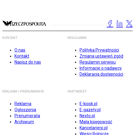
KONTAKT
REGULAMIN
O nas
Polityka Prywatności
Kontakt
Zmiana ustawień zgód
Napisz do nas
Regulamin serwisu
Informacje o nadawcy
Deklaracja dostępności
REKLAMA I PRENUMERATA
PARTNERZY
Reklama
E-kiosk.pl
Ogłoszenia
E-gazety.pl
Prenumerata
Nexto.pl
Archiwum
Mała księgowość
Kancelarierp.pl
Wieści Rolnicze