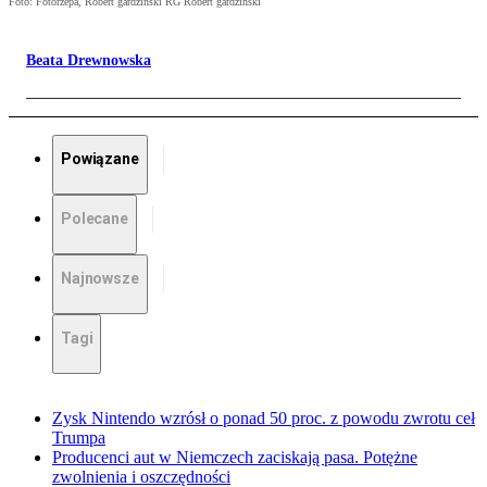
Foto: Fotorzepa, Robert gardziński RG Robert gardziński
Beata Drewnowska
Powiązane
Polecane
Najnowsze
Tagi
Zysk Nintendo wzrósł o ponad 50 proc. z powodu zwrotu ceł
Trumpa
Producenci aut w Niemczech zaciskają pasa. Potężne
zwolnienia i oszczędności