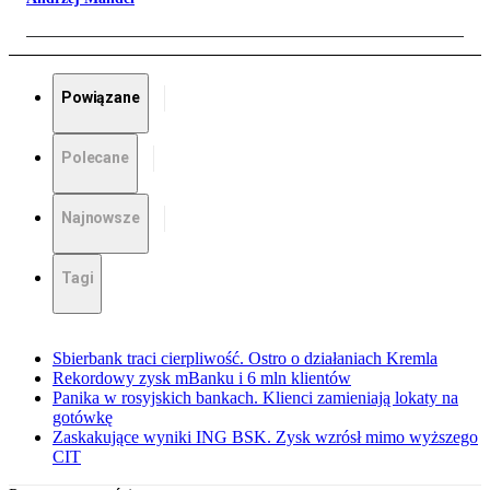
Powiązane
Polecane
Najnowsze
Tagi
Sbierbank traci cierpliwość. Ostro o działaniach Kremla
Rekordowy zysk mBanku i 6 mln klientów
Panika w rosyjskich bankach. Klienci zamieniają lokaty na
gotówkę
Zaskakujące wyniki ING BSK. Zysk wzrósł mimo wyższego
CIT