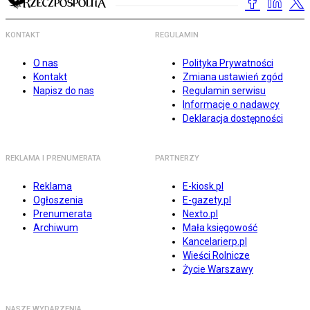
KONTAKT
REGULAMIN
O nas
Polityka Prywatności
Kontakt
Zmiana ustawień zgód
Napisz do nas
Regulamin serwisu
Informacje o nadawcy
Deklaracja dostępności
REKLAMA I PRENUMERATA
PARTNERZY
Reklama
E-kiosk.pl
Ogłoszenia
E-gazety.pl
Prenumerata
Nexto.pl
Archiwum
Mała księgowość
Kancelarierp.pl
Wieści Rolnicze
Życie Warszawy
NASZE WYDARZENIA