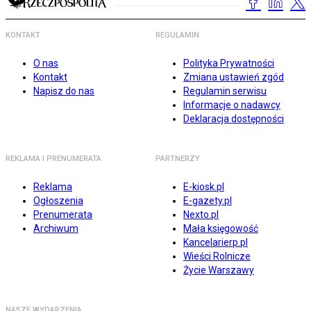
KONTAKT
REGULAMIN
O nas
Polityka Prywatności
Kontakt
Zmiana ustawień zgód
Napisz do nas
Regulamin serwisu
Informacje o nadawcy
Deklaracja dostępności
REKLAMA I PRENUMERATA
PARTNERZY
Reklama
E-kiosk.pl
Ogłoszenia
E-gazety.pl
Prenumerata
Nexto.pl
Archiwum
Mała księgowość
Kancelarierp.pl
Wieści Rolnicze
Życie Warszawy
NASZE WYDARZENIA