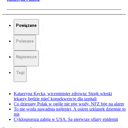
Powiązane
Polecane
Najnowsze
Tagi
Katarzyna Kęcka, wiceminister zdrowia: Strajk włoski
lekarzy będzie mieć konsekwencje dla szpitali
Co dziesiąty Polak w ogóle nie pije wody. NFZ bije na alarm
To nie woda nawadnia najlepiej. A osiem szklanek dziennie to
mit
Cyklosporoza zabija w USA. Są pierwsze ofiary epidemii