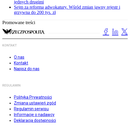
jednych drugimi
Sejm za reformą adwokatury. Wśród zmian jawny rejestr i
grzywna do 200 tys. zł
Promowane treści
KONTAKT
O nas
Kontakt
Napisz do nas
REGULAMIN
Polityka Prywatności
Zmiana ustawień zgód
Regulamin serwisu
Informacje o nadawcy
Deklaracja dostępności