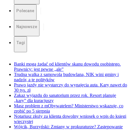
Polecane
Najnowsze
Tagi
Banki mogą żądać od klientów skanu dowodu osobistego.
Prawnicy: jest pewne „ale”
Trudna walka z samowolą budowlaną. NIK wini gminy i
nadzór, a te polityków
Prawo jazdy nie wystarczy do wynajęcia auta. Kary nawet do
30 tys. zł
Zakaz wyjazdu do sanatorium przez rok. Resort planuje
„kary” dla kuracjuszy
Masz problem z mObywatelem? Ministerstwo wskazuje, co
zrobić po 5 sierpnia
Notariusz złoży za klienta dowolny wniosek o wpis do księgi
wieczystej
Wójcik, Burzyński: Zmiany w prokuraturze? Zastępowanie