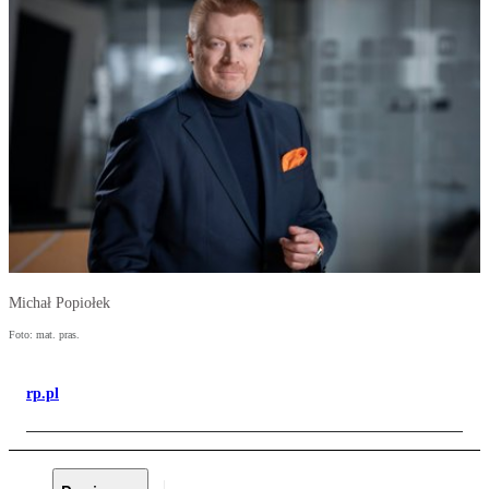
Michał Popiołek
Foto: mat. pras.
rp.pl