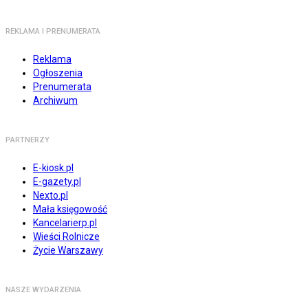
REKLAMA I PRENUMERATA
Reklama
Ogłoszenia
Prenumerata
Archiwum
PARTNERZY
E-kiosk.pl
E-gazety.pl
Nexto.pl
Mała księgowość
Kancelarierp.pl
Wieści Rolnicze
Życie Warszawy
NASZE WYDARZENIA