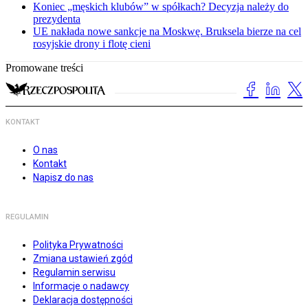
Koniec „męskich klubów” w spółkach? Decyzja należy do
prezydenta
UE nakłada nowe sankcje na Moskwę. Bruksela bierze na cel
rosyjskie drony i flotę cieni
Promowane treści
KONTAKT
O nas
Kontakt
Napisz do nas
REGULAMIN
Polityka Prywatności
Zmiana ustawień zgód
Regulamin serwisu
Informacje o nadawcy
Deklaracja dostępności