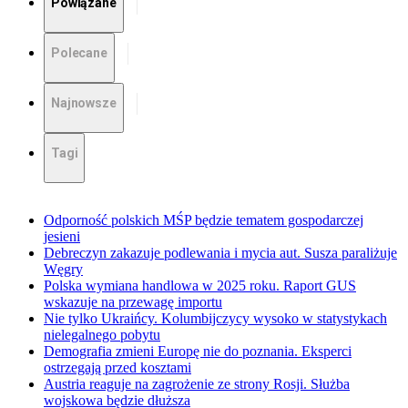
Powiązane
Polecane
Najnowsze
Tagi
Odporność polskich MŚP będzie tematem gospodarczej
jesieni
Debreczyn zakazuje podlewania i mycia aut. Susza paraliżuje
Węgry
Polska wymiana handlowa w 2025 roku. Raport GUS
wskazuje na przewagę importu
Nie tylko Ukraińcy. Kolumbijczycy wysoko w statystykach
nielegalnego pobytu
Demografia zmieni Europę nie do poznania. Eksperci
ostrzegają przed kosztami
Austria reaguje na zagrożenie ze strony Rosji. Służba
wojskowa będzie dłuższa