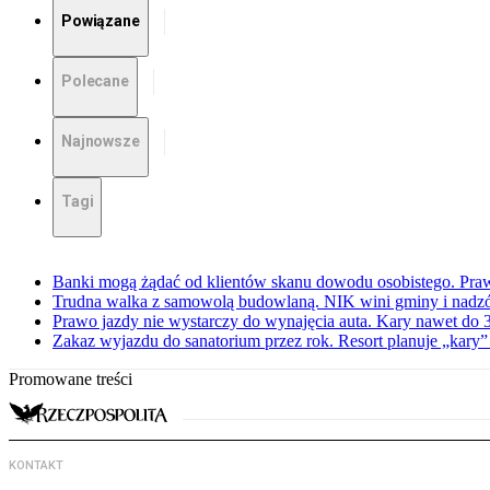
Powiązane
Polecane
Najnowsze
Tagi
Banki mogą żądać od klientów skanu dowodu osobistego. Praw
Trudna walka z samowolą budowlaną. NIK wini gminy i nadzór
Prawo jazdy nie wystarczy do wynajęcia auta. Kary nawet do 30
Zakaz wyjazdu do sanatorium przez rok. Resort planuje „kary”
Promowane treści
KONTAKT