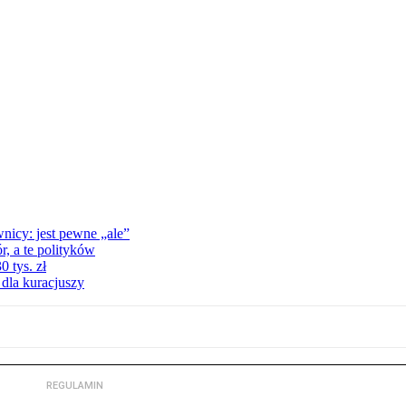
nicy: jest pewne „ale”
, a te polityków
 tys. zł
 dla kuracjuszy
REGULAMIN