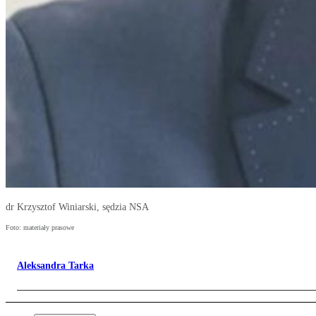
dr Krzysztof Winiarski, sędzia NSA
Foto: materiały prasowe
Aleksandra Tarka