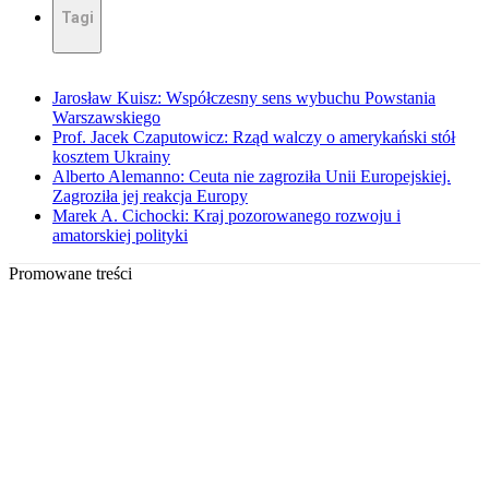
Tagi
Jarosław Kuisz: Współczesny sens wybuchu Powstania
Warszawskiego
Prof. Jacek Czaputowicz: Rząd walczy o amerykański stół
kosztem Ukrainy
Alberto Alemanno: Ceuta nie zagroziła Unii Europejskiej.
Zagroziła jej reakcja Europy
Marek A. Cichocki: Kraj pozorowanego rozwoju i
amatorskiej polityki
Promowane treści