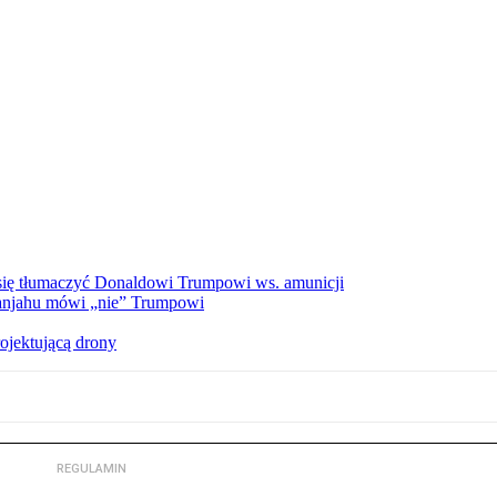
a się tłumaczyć Donaldowi Trumpowi ws. amunicji
tanjahu mówi „nie” Trumpowi
ojektującą drony
REGULAMIN