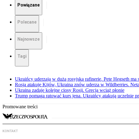
Powiązane
Polecane
Najnowsze
Tagi
Ukraińcy uderzają w dużą rosyjską rafinerię. Pete Hegseth m
Rosja atakuje Kijów, Ukraina znów uderza w Wildberries. Ne
Ukraina zadaje kolejne ciosy Rosji. Grecja wciąż płonie
Trump pomaga ratować kurs jena. Ukraińcy atakują uczelnię pr
Promowane treści
KONTAKT