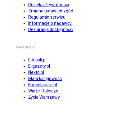
Polityka Prywatności
Zmiana ustawień zgód
Regulamin serwisu
Informacje o nadawcy
Deklaracja dostępności
PARTNERZY
E-kiosk.pl
E-gazety.pl
Nexto.pl
Mała księgowość
Kancelarierp.pl
Wieści Rolnicze
Życie Warszawy