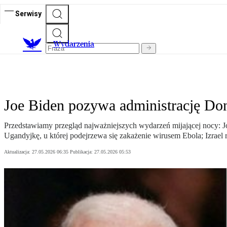
Serwisy
Wydarzenia
Joe Biden pozywa administrację Don
Przedstawiamy przegląd najważniejszych wydarzeń mijającej nocy: Jo
Ugandyjkę, u której podejrzewa się zakażenie wirusem Ebola; Izrael r
Aktualizacja:
27.05.2026 06:35
Publikacja:
27.05.2026 05:53