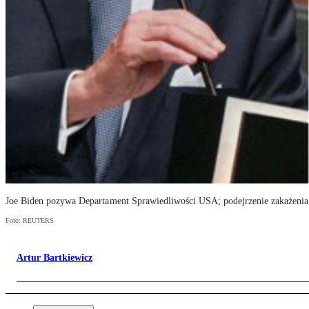
Joe Biden pozywa Departament Sprawiedliwości USA; podejrzenie zakażenia w
Foto: REUTERS
Artur Bartkiewicz