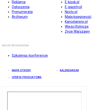
Reklama
E-kiosk.pl
Ogłoszenia
E-gazety.pl
Prenumerata
Nexto.pl
Archiwum
Mała księgowość
Kancelarierp.pl
Wieści Rolnicze
Życie Warszawy
NASZE WYDARZENIA
Szkolenia i konferencje
MAPA STRONY
KALENDARIUM
OFERTA PRODUKTOWA