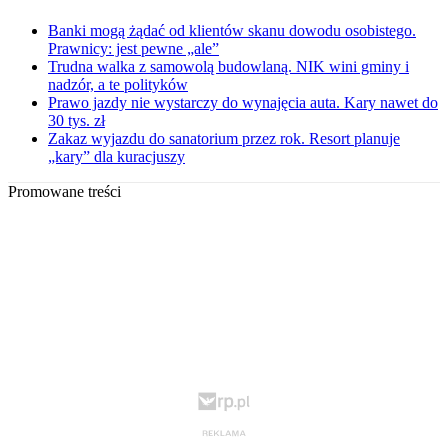
Banki mogą żądać od klientów skanu dowodu osobistego.
Prawnicy: jest pewne „ale”
Trudna walka z samowolą budowlaną. NIK wini gminy i
nadzór, a te polityków
Prawo jazdy nie wystarczy do wynajęcia auta. Kary nawet do
30 tys. zł
Zakaz wyjazdu do sanatorium przez rok. Resort planuje
„kary” dla kuracjuszy
Promowane treści