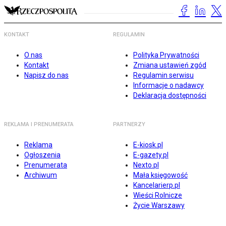
KONTAKT
REGULAMIN
O nas
Polityka Prywatności
Kontakt
Zmiana ustawień zgód
Napisz do nas
Regulamin serwisu
Informacje o nadawcy
Deklaracja dostępności
REKLAMA I PRENUMERATA
PARTNERZY
Reklama
E-kiosk.pl
Ogłoszenia
E-gazety.pl
Prenumerata
Nexto.pl
Archiwum
Mała księgowość
Kancelarierp.pl
Wieści Rolnicze
Życie Warszawy