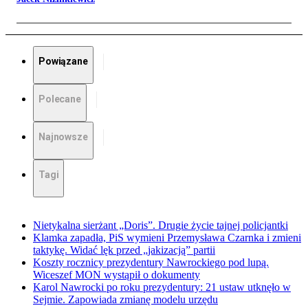
Powiązane
Polecane
Najnowsze
Tagi
Nietykalna sierżant „Doris”. Drugie życie tajnej policjantki
Klamka zapadła, PiS wymieni Przemysława Czarnka i zmieni
taktykę. Widać lęk przed „jakizacją” partii
Koszty rocznicy prezydentury Nawrockiego pod lupą.
Wiceszef MON wystąpił o dokumenty
Karol Nawrocki po roku prezydentury: 21 ustaw utknęło w
Sejmie. Zapowiada zmianę modelu urzędu