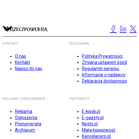
KONTAKT
REGULAMIN
O nas
Polityka Prywatności
Kontakt
Zmiana ustawień zgód
Napisz do nas
Regulamin serwisu
Informacje o nadawcy
Deklaracja dostępności
REKLAMA I PRENUMERATA
PARTNERZY
Reklama
E-kiosk.pl
Ogłoszenia
E-gazety.pl
Prenumerata
Nexto.pl
Archiwum
Mała księgowość
Kancelarierp.pl