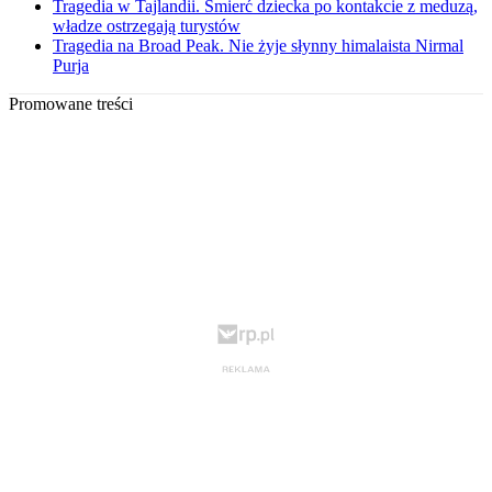
Tragedia w Tajlandii. Śmierć dziecka po kontakcie z meduzą,
władze ostrzegają turystów
Tragedia na Broad Peak. Nie żyje słynny himalaista Nirmal
Purja
Promowane treści