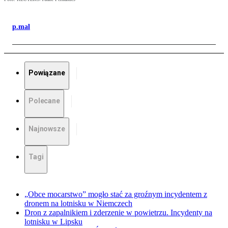
p.mal
Powiązane
Polecane
Najnowsze
Tagi
„Obce mocarstwo” mogło stać za groźnym incydentem z
dronem na lotnisku w Niemczech
Dron z zapalnikiem i zderzenie w powietrzu. Incydenty na
lotnisku w Lipsku