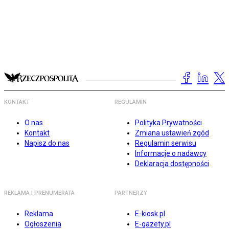
KONTAKT
REGULAMIN
O nas
Polityka Prywatności
Kontakt
Zmiana ustawień zgód
Napisz do nas
Regulamin serwisu
Informacje o nadawcy
Deklaracja dostępności
REKLAMA I PRENUMERATA
PARTNERZY
Reklama
E-kiosk.pl
Ogłoszenia
E-gazety.pl