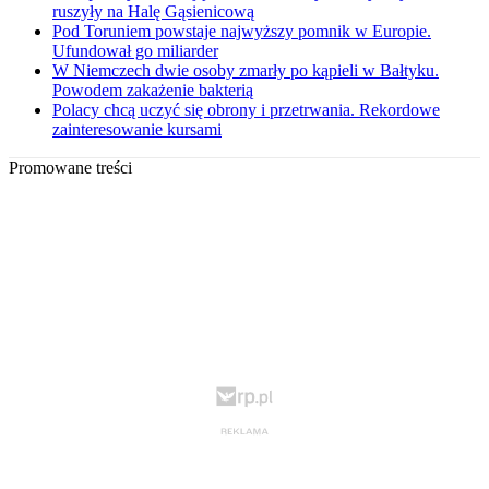
ruszyły na Halę Gąsienicową
Pod Toruniem powstaje najwyższy pomnik w Europie.
Ufundował go miliarder
W Niemczech dwie osoby zmarły po kąpieli w Bałtyku.
Powodem zakażenie bakterią
Polacy chcą uczyć się obrony i przetrwania. Rekordowe
zainteresowanie kursami
Promowane treści