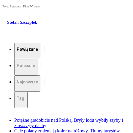
Foto: Fotorzepa, Piotr Wittman
Stefan Szczepłek
Powiązane
Polecane
Najnowsze
Tagi
Potężne gradobicie nad Polską. Bryły lodu wybiły szyby i
zniszczyły dachy
Całe polany zmieniają kolor na różowy. Tłumy turystów